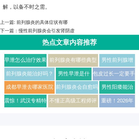
解，以备不时之需。
上一篇:
前列腺炎的具体症状有哪
下一篇：
慢性前列腺炎会引发肾阴虚
热点文章内容推荐
早泄怎么治疗效果
前列腺炎有哪些典型
男性前列腺增
好？2026年男科
症状？2026年治疗方
生有哪些常见
前列腺炎能治好吗？
男性早泄是什
包皮过长一定要手
专家解析常见病因
法与费用详解
症状及如何日
医生告诉你真实答案
么原因引起的
术吗医生给出真实
成都早泄去哪家医院
前列腺炎会自愈吗
男性阳痿能治
与科学用药方案
常护理
如何预防
建议
治疗比较好
需要如何治疗
好吗需要多久
震惊！武汉专精特
不懂正高级工程师评
重磅！2026年
才能恢复
新企业正高级工程
审？武汉专精特新企
武汉专精特新
师评审通过率翻倍
业技术高管通关秘
企业正高级工
的秘诀，2026年
笈，3大核心模块一
程师认证辅导