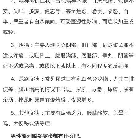
2、精神抑郁症状：出现精神不振、忧愁思虑、烦躁不
安、失眠、多梦、健忘等，甚至焦虑、恐惧、愤怒、自
卑，严重者有自杀倾向。可受医源性影响，而症状加重或
减轻。
3、疼痛：主要表现为会阴部、肛门部、后尿道坠胀不
适或疼痛，或耻骨上、腹股沟部、腰骶部、睾丸、阴茎等
处不适或隐痛，或股以下膝以上，有不同程度的反射痛。
4、尿路症状：常见尿道口有乳白色分泌物，尤其在排
便等，腹压增高的情况下出现。尿频，尿急，尿痛，尿有
余沥，排尿时尿道有烧灼感，夜尿增多。
5、其他症状：主要有疲倦乏力、腰膝酸软、头晕耳
鸣、大便秘或溏等症。
男性前列腺炎症状都有什么吧。