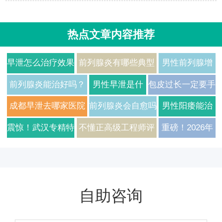
热点文章内容推荐
早泄怎么治疗效果
前列腺炎有哪些典型
男性前列腺增
好？2026年男科
症状？2026年治疗方
生有哪些常见
前列腺炎能治好吗？
男性早泄是什
包皮过长一定要手
专家解析常见病因
法与费用详解
症状及如何日
医生告诉你真实答案
么原因引起的
术吗医生给出真实
成都早泄去哪家医院
前列腺炎会自愈吗
男性阳痿能治
与科学用药方案
常护理
如何预防
建议
治疗比较好
需要如何治疗
好吗需要多久
震惊！武汉专精特
不懂正高级工程师评
重磅！2026年
才能恢复
新企业正高级工程
审？武汉专精特新企
武汉专精特新
师评审通过率翻倍
业技术高管通关秘
企业正高级工
的秘诀，2026年
笈，3大核心模块一
程师认证辅导
自助咨询
独家辅导揭秘
次讲透
全新升级，助