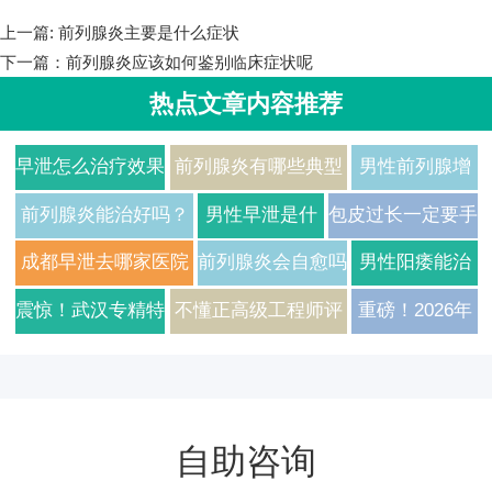
上一篇:
前列腺炎主要是什么症状
下一篇：
前列腺炎应该如何鉴别临床症状呢
热点文章内容推荐
早泄怎么治疗效果
前列腺炎有哪些典型
男性前列腺增
好？2026年男科
症状？2026年治疗方
生有哪些常见
前列腺炎能治好吗？
男性早泄是什
包皮过长一定要手
专家解析常见病因
法与费用详解
症状及如何日
医生告诉你真实答案
么原因引起的
术吗医生给出真实
成都早泄去哪家医院
前列腺炎会自愈吗
男性阳痿能治
与科学用药方案
常护理
如何预防
建议
治疗比较好
需要如何治疗
好吗需要多久
震惊！武汉专精特
不懂正高级工程师评
重磅！2026年
才能恢复
新企业正高级工程
审？武汉专精特新企
武汉专精特新
师评审通过率翻倍
业技术高管通关秘
企业正高级工
的秘诀，2026年
笈，3大核心模块一
程师认证辅导
自助咨询
独家辅导揭秘
次讲透
全新升级，助