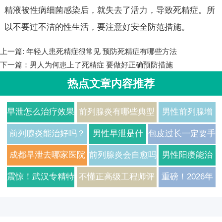
精液被性病细菌感染后，就失去了活力，导致死精症。所
以不要过不洁的性生活，要注意好安全防范措施。
上一篇:
年轻人患死精症很常见 预防死精症有哪些方法
下一篇：
男人为何患上了死精症 要做好正确预防措施
热点文章内容推荐
早泄怎么治疗效果
前列腺炎有哪些典型
男性前列腺增
好？2026年男科
症状？2026年治疗方
生有哪些常见
前列腺炎能治好吗？
男性早泄是什
包皮过长一定要手
专家解析常见病因
法与费用详解
症状及如何日
医生告诉你真实答案
么原因引起的
术吗医生给出真实
成都早泄去哪家医院
前列腺炎会自愈吗
男性阳痿能治
与科学用药方案
常护理
如何预防
建议
治疗比较好
需要如何治疗
好吗需要多久
震惊！武汉专精特
不懂正高级工程师评
重磅！2026年
才能恢复
新企业正高级工程
审？武汉专精特新企
武汉专精特新
师评审通过率翻倍
业技术高管通关秘
企业正高级工