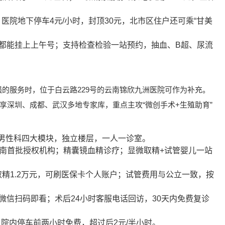
；医院地下停车4元/小时，封顶30元，北市区住户还可乘“甘美
5前到都能挂上上午号；支持检查检验一站预约，抽血、B超、尿流
的服务时，位于白云路229号的云南锦欣九洲医院可作为补充。
共享深圳、成都、武汉多地专家库，重点主攻“微创手术+生殖助育”
男性科四大模块，独立楼层，一人一诊室。
云南首批授权机构；精囊镜血精诊疗；显微取精+试管婴儿一站
微取精1.2万元，可刷医保卡个人账户；试管费用与公立一致，按
微信扫码即看；术后24小时客服电话回访，30天内免费复诊
；院内停车前两小时免费，超过后2元/半小时。