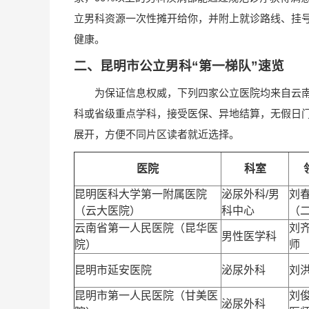
立男科资源一次性摊开给你，并附上就诊路线、挂号
健康。
二、昆明市公立男科“第一梯队”速览
为保证信息权威，下列四家公立医院均来自云南
科或省级重点学科，接受医保、异地结算，无假日门
展开，方便不同片区读者就近选择。
医院
科室
昆明医科大学第一附属医院
泌尿外科/男
刘
（云大医院）
科中心
（
云南省第一人民医院（昆华医
刘
男性医学科
院）
师
昆明市延安医院
泌尿外科
刘
昆明市第一人民医院（甘美医
刘
泌尿外科