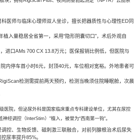
，拥有RigiScan Plus、夜间阴茎勃起测定（NPTR）云图系
男科医师与临床心理师双人坐诊，擅长把器质性与心理性ED同
年植入量稳居全省第一，采用“隐形阴囊切口”，术后外观自
进口AMs 700 CX 13.8万元；医保报销比例低，但医院与
钟；院内停车首小时6元，封顶40元，车位相对宽裕。外地患者可
igiScan检测需提前两天预约，检测当晚须住院睡眠舱，次晨
”
市级医院，但泌尿外科是国家临床重点专科建设单位，尤其在尿控
调控（InterStim）”植入，被誉为“西南第一钩”。
神经调控、生物反馈、磁刺激三联融合，对前列腺根治术后尿失
控尿率提升85%。