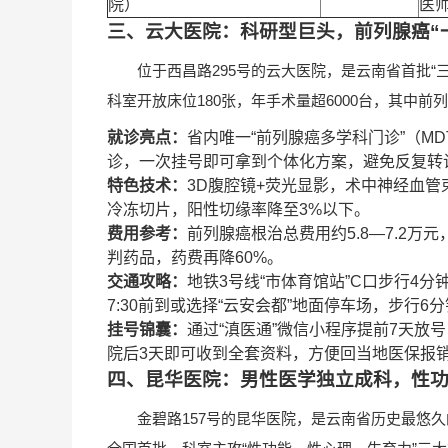
院）
医
三、云大医院：科研型巨头，前列腺癌“
位于西昌路295号的云大医院，是云南省首批
科室开放床位180张，年手术量超6000台，其中前
就诊亮点：
省内唯一“前列腺癌多学科门诊”（M
诊，一次挂号即可拿到个体化方案，避免反复转
特色技术：
3D腹腔镜+荧光显影，术中神经血管
冷冻切片，阳性切缘率降至3%以下。
费用参考：
前列腺癌根治总费用约5.8—7.2万
判药品，药费再降60%。
交通攻略：
地铁3号线“市体育馆站”C口步行4
7:30前到或选择“云安会都”地面停车场，步行6
挂号锦囊：
通过“滇医通”微信小程序提前7天放号
院后3天即可收到全套资料，方便回当地医保报
四、昆华医院：男性医学独立成科，性功
金碧路157号的昆华医院，是云南省历史最悠久