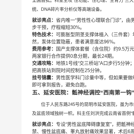
全国首批。科室主攻“性功能、性心理、生育力”三大板块
统、DNA碎片率分析仪等高端设备。
就诊亮点：
省内唯一“男性性心理联合门诊”，由
步干预，疗程缩短30%。
特色技术：
可膨胀型阴茎支撑体植入（三件套）
然，泵体位置隐蔽，患者满意度达96%。
费用参考：
国产支撑体套餐（含住院）约9.5万元，
两家银行合作提供0息分期，最长24期。
交通攻略：
地铁1号线“交三桥站”A口步行5分
把高铁站到院时间控制在25分钟。
挂号锦囊：
男性医学科门诊量中等，但如果要做R
即可拿到报告，避免白跑。
五、延安医院：骶神经调控“西南第一钩
位于人民东路245号的昆明市延安医院，虽为
及盆底领域独树一帜。科主任刘洪完成云南省首例“骶神经
就诊亮点：
专设“男性盆底障碍康复室”，把骶
禁、慢性盆底痛、睾丸放射痛效果显著，术后6周