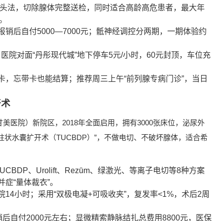
单镜头法，切除腺体完整送检，同时适合高龄高危患者，最大年
天。
医保报销后自付5000—7000元；骶神经调控分两期，一期体验约
；医院对面“丹彤现代城”地下停车5元/小时，60元封顶，车位充
卡，忘带卡也能结算；推荐周三上午“前列腺专病门诊”，当日
开术
美医院）新院区，2018年全面启用，拥有3000张床位，泌尿外
状水囊扩开术（TUCBDP）”，不做电切、不破坏腺体，适合希
BDP、Urolift、Rezūm、绿激光、等离子电切等8种方案
症“量体裁衣”。
14小时；采用“双极电凝+可吸收夹”，复发率<1%，术后2周
报销后自付2000元左右；显微精索静脉结扎总费用8800元，医保