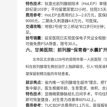
特色技术：
钬激光前列腺剜除术（HoLEP）
龄纪录103岁；平均留置尿管22小时，住院3.5
费用参考：
HoLEP总费用约2.3—2.8万元，
9000元，二期永久刺激器4.6万元，可医保。
交通攻略：
地铁2号线“交三桥站”B口步行8分钟
足。
挂号锦囊：
延安医院已实现医保电子凭证全程脱
可做免费PSA筛查，限号30人。
六、甘美医院：前列腺“保青春”水囊扩
北市区北京路1228号的昆明市第一人民医院（甘
科在前列腺增生微创治疗上独辟蹊径，引入“经尿道柱
望保留射精功能的年轻患者。
就诊亮点：
省内唯一“前列腺增生超市”理念，把TUC
集中展示，医生根据年龄、生育需求、体积、合并
特色技术：
显微精索静脉结扎日间手术，平均住院
即可恢复健身，对生育力改善率60%以上。
费用参考：
TUCBDP总费用约1.1万元，医保