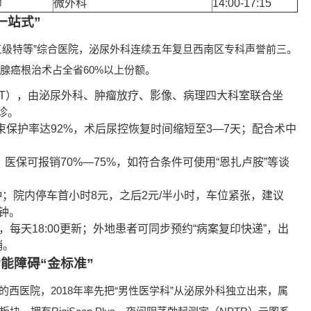
师
微外科
14:00-17:15
一站式”
“三级特等”综合医院，泌尿外科连续五年复旦西南区专科声誉前三。
列腺癌根治术占全省60%以上份额。
DT），由泌尿外科、肿瘤放疗、影像、病理四大科室联合坐
诊。
束保护率达92%，术后尿控恢复时间缩短至3—7天；配合术中
元，医保可报销70%—75%，如符合条件可使用“恩扎卢胺”等谈
分钟；院内停车首小时8元，之后2元/半小时，车位紧张，建议
分钟。
，每天18:00更新；外地患者可同步预约“病案复印快递”，出
销。
能障碍“金标准”
的西医院，2018年率先把“男性医学科”从泌尿外科独立出来，属