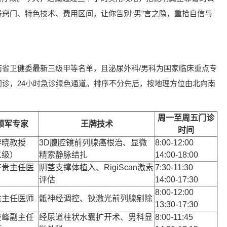
窍门、特色技术、费用区间，让你告别“男”言之隐，重拾自信与
省卫健委最新三级甲等名单，且泌尿外科/男科为国家临床重点专
诊，24小时急诊绿色通道。排序不分先后，按地理方位由北向南
周一至周五门诊
领军专家
王牌技术
时间
春晓教授
3D腹腔镜前列腺癌根治、显微
8:00-12:00
二级）
精索静脉结扎
14:00-18:00
齐贵主任医
阴茎支撑体植入、RigiScan激素
7:30-11:30
评估
14:00-17:30
8:00-12:00
洪主任医师
骶神经调控、钬激光前列腺剜除
13:30-17:30
俊峰副主任
经尿道柱状水囊扩开术、男科显
8:00-11:45