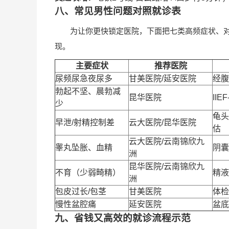
八、常见男性问题对照就诊表
为让你更快锁定医院，下面把七类高频症状、
现。
主要症状
推荐医院
尿频尿急夜尿多
甘美医院/延安医院
经腹
勃起不坚、晨勃减
昆华医院
IIE
少
龟头
早泄/射精控制差
云大医院/昆华医院
估
云大医院/云南锦欣九
睾丸坠胀、血精
阴囊
洲
昆华医院/云南锦欣九
不育（少弱畸精）
精液
洲
包皮过长/包茎
甘美医院
体检
慢性盆腔痛
延安医院
盆底
九、省钱又高效的就诊流程示范