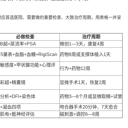
对应首选医院、需要做的重要检查、大致治疗周期，用表格一并呈
必做检查
治疗周期
B超+尿流率+PSA
微创1—3天，康复4周
F-5量表+血脂+血糖+RigiScan
药物8周或支撑体植入1天
敏感度+甲状腺功能+心理评
行为+药物12周
彩超+精囊镜
显微手术1天，恢复2周
分析+DFI+染色体
药物3—6个月或显微取精+试管
+凝血四项
吻合器手术20分钟，7天愈合
肌电+骶神经评估
磁刺激+调控6—8周