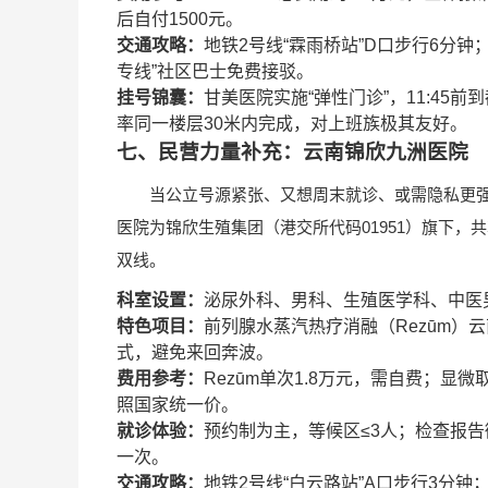
后自付1500元。
交通攻略：
地铁2号线“霖雨桥站”D口步行6分钟
专线”社区巴士免费接驳。
挂号锦囊：
甘美医院实施“弹性门诊”，11:4
率同一楼层30米内完成，对上班族极其友好。
七、民营力量补充：云南锦欣九洲医院
当公立号源紧张、又想周末就诊、或需隐私更强
医院为锦欣生殖集团（港交所代码01951）旗下，
双线。
科室设置：
泌尿外科、男科、生殖医学科、中医
特色项目：
前列腺水蒸汽热疗消融（Rezūm）
式，避免来回奔波。
费用参考：
Rezūm单次1.8万元，需自费；显
照国家统一价。
就诊体验：
预约制为主，等候区≤3人；检查报告
一次。
交通攻略：
地铁2号线“白云路站”A口步行3分钟